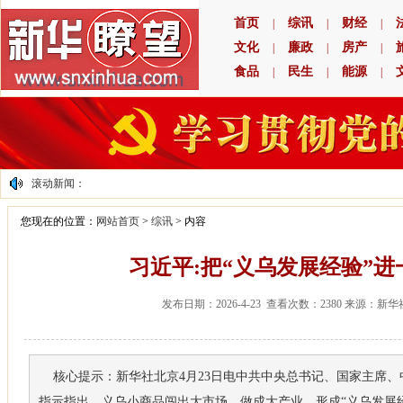
首页
综讯
财经
|
|
|
文化
廉政
房产
|
|
|
食品
民生
能源
|
|
|
滚动新闻：
您现在的位置：
网站首页
>
综讯
>
内容
习近平:把“义乌发展经验”
发布日期：2026-4-23 查看次数：2380 来源：新
核心提示：新华社北京4月23日电中共中央总书记、国家主席、
指示指出，义乌小商品闯出大市场、做成大产业，形成“义乌发展